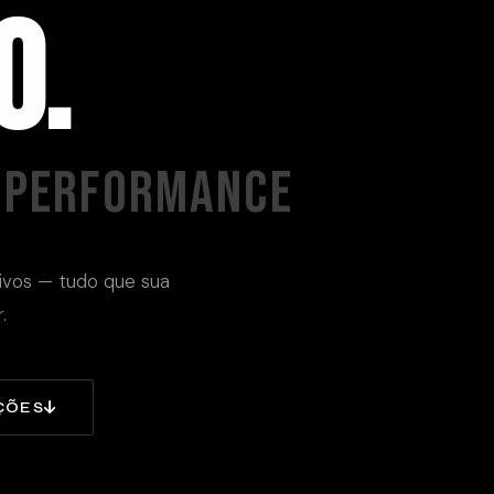
O.
& PERFORMANCE
ativos — tudo que sua
.
ÇÕES